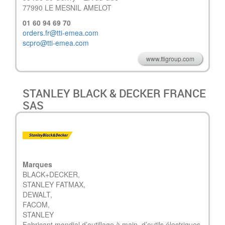
77990 LE MESNIL AMELOT
01 60 94 69 70
orders.fr@tti-emea.com
scpro@tti-emea.com
www.ttigroup.com
STANLEY BLACK & DECKER FRANCE
SAS
Marques
BLACK+DECKER,
STANLEY FATMAX,
DEWALT,
FACOM,
STANLEY
Fabricant mondial d’outillage à main, d’outils électriques